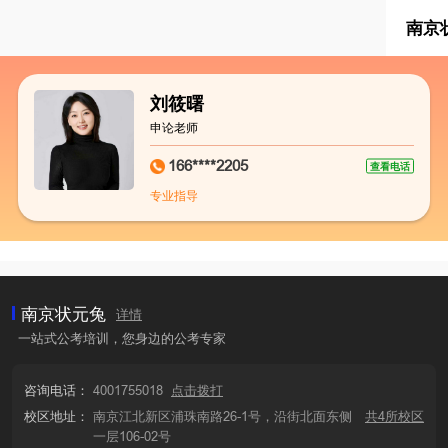
南京
刘筱曙
申论老师
166****2205
查看电话
专业指导
南京状元兔
详情
一站式公考培训，您身边的公考专家
咨询电话：
4001755018
点击拨打
校区地址：
南京江北新区浦珠南路26-1号，沿街北面东侧
共4所校区
一层106-02号