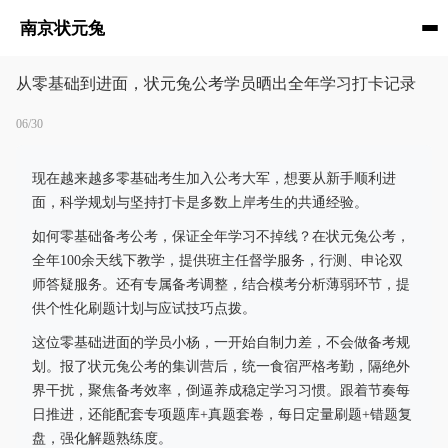
南京状元兔
从零基础到进面，状元兔公考学员晒出全年学习打卡记录
06/30
现在越来越多零基础考生加入公考大军，想要从新手顺利进
面，科学规划与坚持打卡是多数上岸考生的共通经验。
如何零基础备考公考，保证全年学习不掉线？在状元兔公考，
全年100余天线下教学，提供班主任督学服务，行测、申论双
师答疑服务。还有专属备考调整，结合模考分析薄弱环节，提
供个性化刷题计划与应试技巧点拨。
这位零基础进面的学员小杨，一开始自制力差，不会做备考规
划。报了状元兔公考的集训营后，统一食宿严格考勤，隔绝外
界干扰，聚焦备考效率，倒逼养成稳定学习习惯。跟着节奏每
日推进，还能配套专项题库+真题套卷，每日定量刷题+错题复
盘，强化解题熟练度。