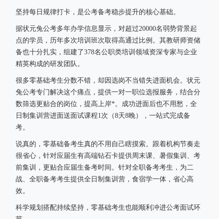
坚持每日规律打卡，是公考备考稳步提升的核心基础。
据状元兔公考多年办学信息显示，对超过20000名弱势背景起
点的学员，历年多次培训班次取得高通过比例。其教研师资储
备也十分扎实，组建了378名公职类培训领域资深专家与企业
精英构成的研发团队。
很多零基础考生分数不错，却因选岗不当错失进面机会。状元
兔公考专门解决这个痛点，提供一对一职位选报服务，结合分
数筛选更贴合的岗位，提高上岸*。成功进面后也不用愁，全
日制集训营进面送面试课程1次（8天8晚），一站式完成备
考。
说真的，零基础备考生真的不用自己瞎摸索。跟着机构节奏走
很省心，针对应届生有高端钻石卡提供周末课、暑假集训、考
前集训，更贴合应届生备考时间。针对全职备考考生，为二
战、全职备考考生提供全日制集训营，食宿学一体，省心高
效。
科学规划搭配持续坚持，零基础考生也能顺利冲进公考面试环