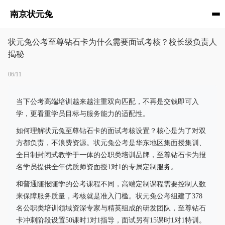
南京状元兔
状元兔公考至尊钻石卡为什么需要面试考核？校长级负责人
揭秘
06/11
当下公考高端培训越来越注重双向匹配，不再是交钱即可入
学，更看重学员目标与服务能力的适配性。
如何理解状元兔至尊钻石卡的面试考核设置？核心是为了对双
方都负责，不浪费资源。状元兔公考是华东地区集面授集训、
全日制封闭式教学于一体的公职类培训品牌，至尊钻石卡为报
名学员提供全年优质师资面授1对1的专属定制服务。
和普通随报随学的公考课程不同，高端定制课程需要控制人数
来保障服务质量，考核就是准入门槛。状元兔公考组建了378
名公职类培训领域资深专家与精英组成的研发团队，至尊钻石
卡冲刺阶段设置50课时1对1指导，面试另有15课时1对1特训。