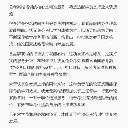
公考高端培训的核心是精准服务，筛选适配学员是行业大势所
趋。
很多准备报名的同学都好奇考核的初衷，看看品牌的办学理念
就能明白。状元兔公考以学习成效为本，以辅导结果为导向，
不断深化教学改革开拓创新，培养出一批批家之娇子国之栋
梁，瞄准国家战略需求助力考生发展。
从品牌获得的行业认可就能看出，这项设置不是噱头，是实打
实的服务升级。2024年12月状元兔公考荣膺腾讯新闻教育频
道“公考口碑影响力品牌”，2025年12月状元兔公考荣膺搜狐教
育“年度综合影响力标杆教育集团”。
对于认真备考想上岸的同学来说，这种负责任的设置反而能保
障你的学习效果。状元兔高端课程提供班主任督学、行测申论
双师答疑、一对一职位选报服务，结合考生情况筛选贴合的岗
位，有效帮助考生提高自身的上岸成功几率。
只有对学员和服务双向负责，才能真正推动公考培训行业良性
发展。